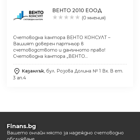
ВЕНТО 2010 ЕООД
★
★
★
★
★
(0 мнения)
Счетоводна кантора ВЕНТО КОНСУЛТ –
Вашият доверен партньор в
счетоводството и данъчното право!
Счетоводна кантора „ВЕНТО…
Казанлък
, бул. Розова Долина № 1 Вх. В ет.
3 ап.4
Finans.bg
Вашето онлайн място за надеждно счетоводно
обслужване